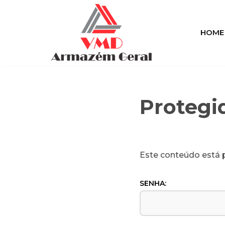
Pular
HOME
para
o
conteúdo
Protegi
Este conteúdo está p
SENHA: