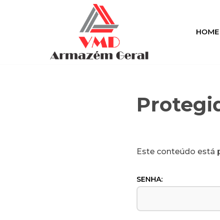
Pular
HOME
para
o
conteúdo
Protegi
Este conteúdo está p
SENHA: