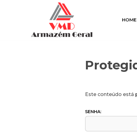
Pular
HOME
para
o
conteúdo
Protegi
Este conteúdo está p
SENHA: