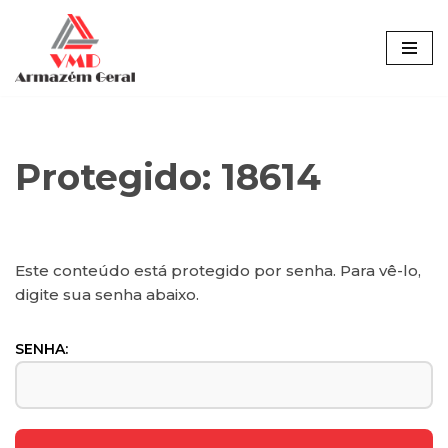
Pular
para
o
conteúdo
Protegido: 18614
Este conteúdo está protegido por senha. Para vê-lo,
digite sua senha abaixo.
SENHA: