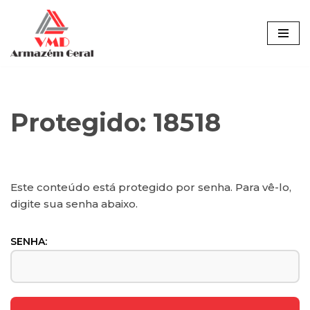
Pular
para
o
conteúdo
Protegido: 18518
Este conteúdo está protegido por senha. Para vê-lo,
digite sua senha abaixo.
SENHA: