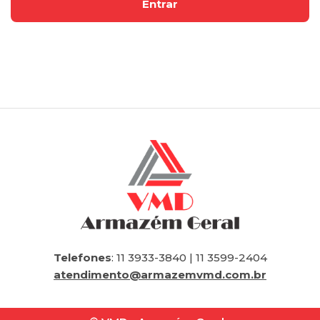
Telefones
: 11 3933-3840 | 11 3599-2404
atendimento@armazemvmd.com.br