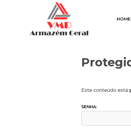
Pular
HOME
para
o
conteúdo
Protegi
Este conteúdo está p
SENHA: