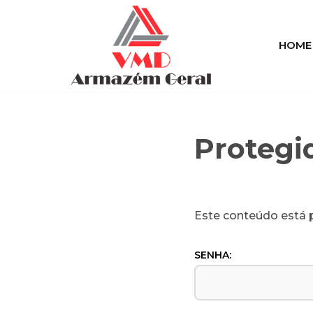
Pular
HOME
para
o
conteúdo
Protegid
Este conteúdo está p
SENHA: