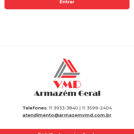
Telefones
: 11 3933-3840 | 11 3599-2404
atendimento@armazemvmd.com.br