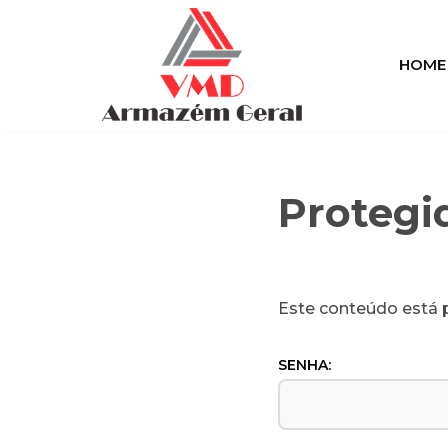
Pular
HOME
para
o
conteúdo
Protegi
Este conteúdo está p
SENHA: