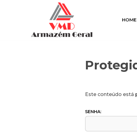
Pular
HOME
para
o
conteúdo
Protegi
Este conteúdo está p
SENHA: