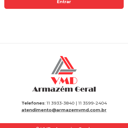
Telefones
: 11 3933-3840 | 11 3599-2404
atendimento@armazemvmd.com.br