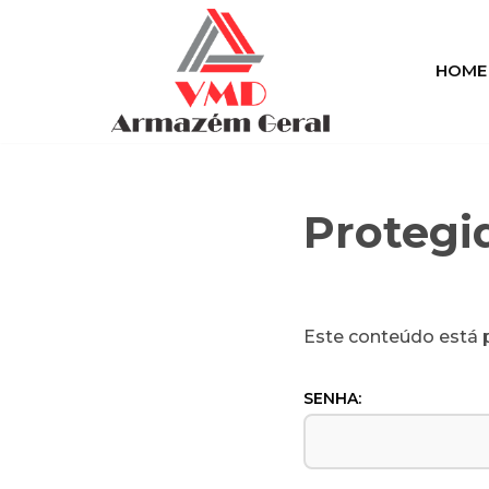
Pular
HOME
para
o
conteúdo
Protegi
Este conteúdo está p
SENHA: