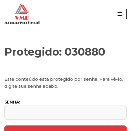
Pular
para
o
conteúdo
Protegido: 030880
Este conteúdo está protegido por senha. Para vê-lo,
digite sua senha abaixo.
SENHA: