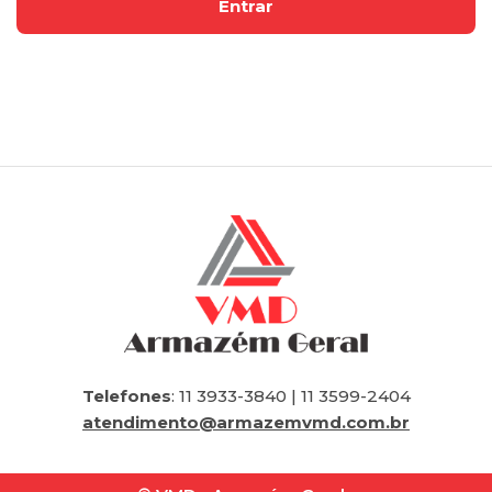
Telefones
: 11 3933-3840 | 11 3599-2404
atendimento@armazemvmd.com.br