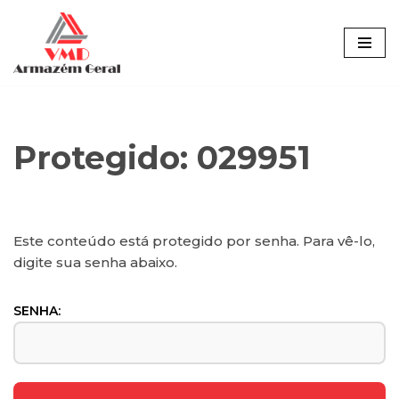
Pular
para
o
conteúdo
Protegido: 029951
Este conteúdo está protegido por senha. Para vê-lo,
digite sua senha abaixo.
SENHA: