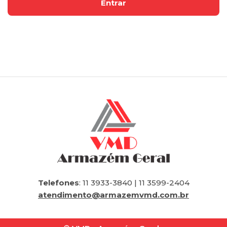
Telefones
: 11 3933-3840 | 11 3599-2404
atendimento@armazemvmd.com.br