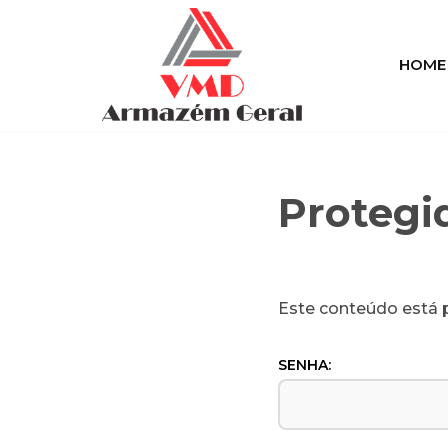
Pular
HOME
para
o
conteúdo
Protegi
Este conteúdo está p
SENHA: