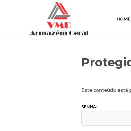
Pular
HOME
para
o
conteúdo
Protegi
Este conteúdo está p
SENHA: