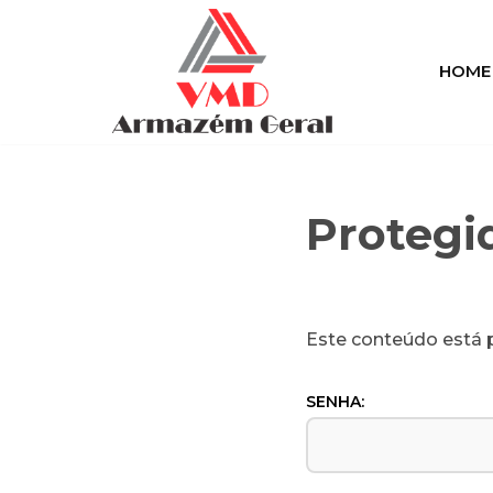
Pular
HOME
para
o
conteúdo
Protegi
Este conteúdo está p
SENHA: