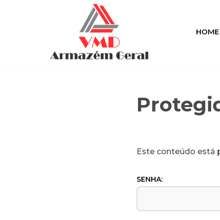
Pular
HOME
para
o
conteúdo
Protegi
Este conteúdo está p
SENHA: