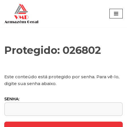
Pular
para
o
conteúdo
Protegido: 026802
Este conteúdo está protegido por senha. Para vê-lo,
digite sua senha abaixo.
SENHA: