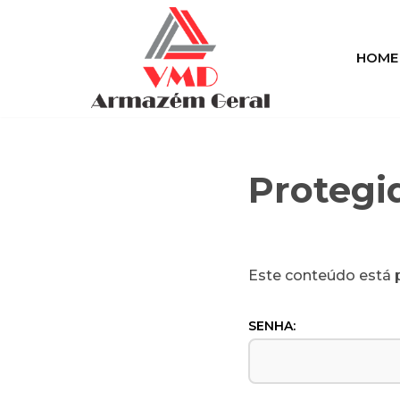
Pular
HOME
para
o
conteúdo
Protegi
Este conteúdo está p
SENHA: