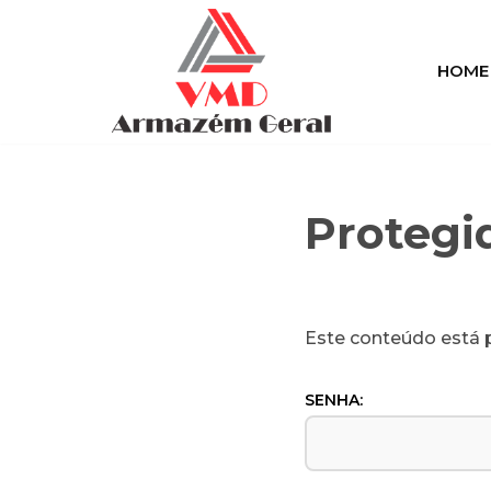
Pular
HOME
para
o
conteúdo
Protegi
Este conteúdo está p
SENHA: