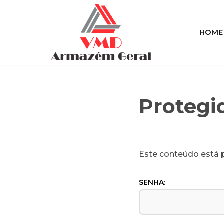
Pular
HOME
para
o
conteúdo
Protegi
Este conteúdo está p
SENHA: