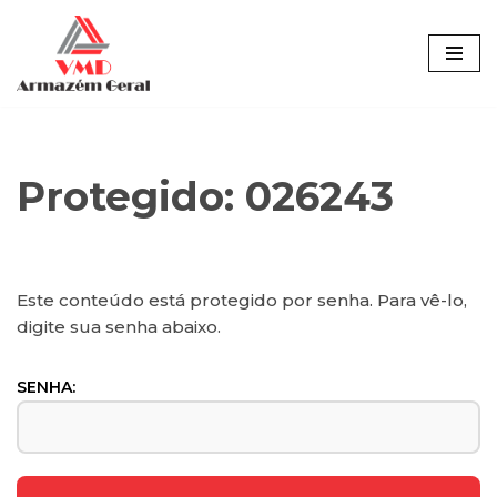
Pular
para
o
conteúdo
Protegido: 026243
Este conteúdo está protegido por senha. Para vê-lo,
digite sua senha abaixo.
SENHA: