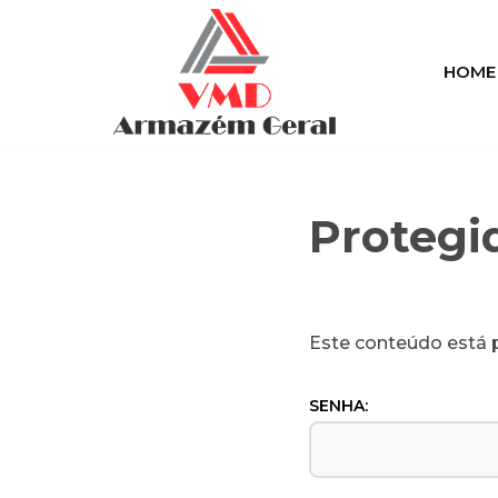
Pular
HOME
para
o
conteúdo
Protegi
Este conteúdo está p
SENHA: