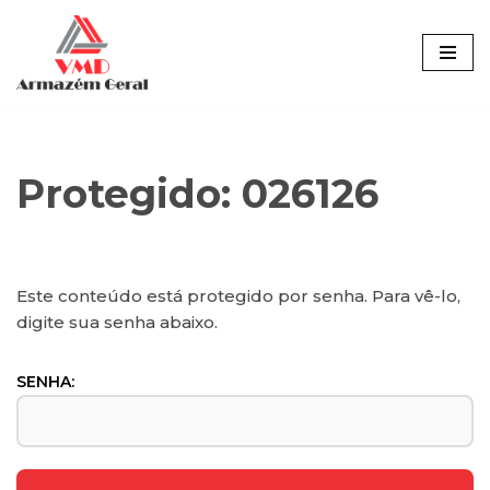
Pular
para
o
conteúdo
Protegido: 026126
Este conteúdo está protegido por senha. Para vê-lo,
digite sua senha abaixo.
SENHA: