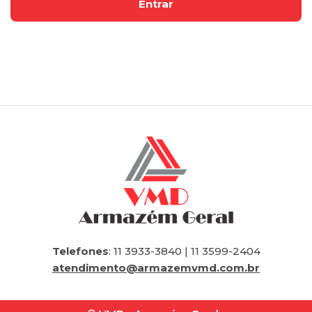
Telefones
: 11 3933-3840 | 11 3599-2404
atendimento@armazemvmd.com.br