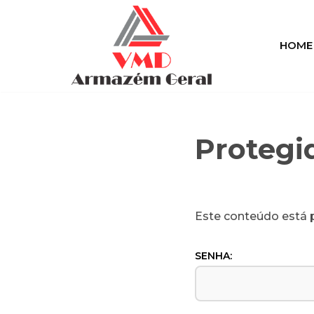
Pular
HOME
para
o
conteúdo
Protegi
Este conteúdo está p
SENHA: