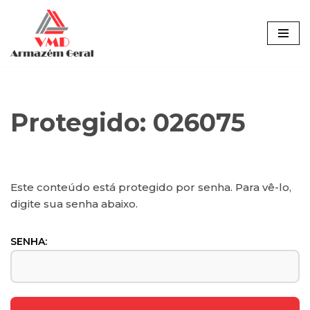
Pular
para
o
conteúdo
Protegido: 026075
Este conteúdo está protegido por senha. Para vê-lo,
digite sua senha abaixo.
SENHA: