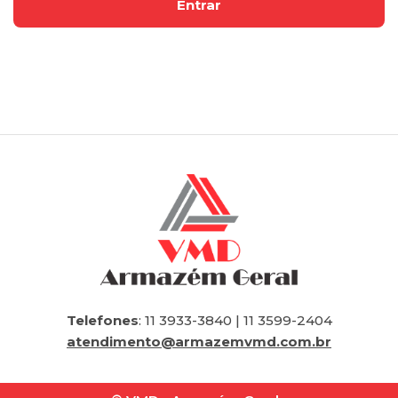
Telefones
: 11 3933-3840 | 11 3599-2404
atendimento@armazemvmd.com.br