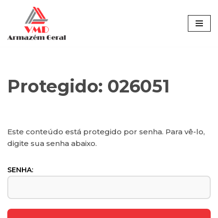
Pular
para
o
conteúdo
Protegido: 026051
Este conteúdo está protegido por senha. Para vê-lo,
digite sua senha abaixo.
SENHA: