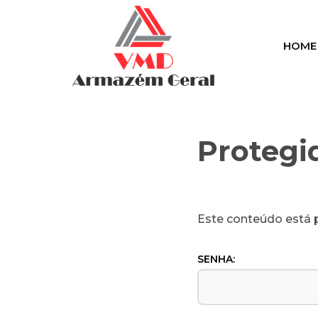
Pular
HOME
para
o
conteúdo
Protegi
Este conteúdo está p
SENHA: