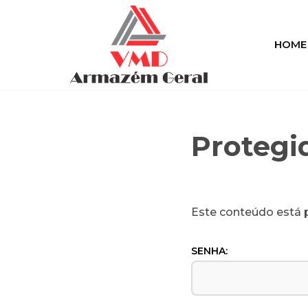
Pular
HOME
para
o
conteúdo
Protegi
Este conteúdo está p
SENHA: