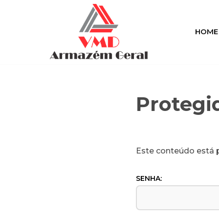
Pular
HOME
para
o
conteúdo
Protegi
Este conteúdo está p
SENHA: