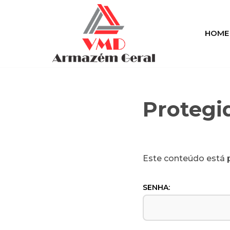
Pular
HOME
para
o
conteúdo
Protegi
Este conteúdo está p
SENHA: