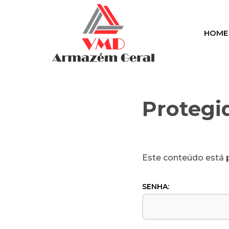
Pular
HOME
para
o
conteúdo
Protegi
Este conteúdo está p
SENHA: