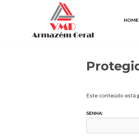
Pular
HOME
para
o
conteúdo
Protegi
Este conteúdo está p
SENHA: