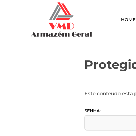
Pular
HOME
para
o
conteúdo
Protegi
Este conteúdo está p
SENHA: