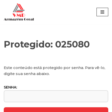
Pular
para
o
conteúdo
Protegido: 025080
Este conteúdo está protegido por senha. Para vê-lo,
digite sua senha abaixo.
SENHA: