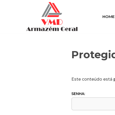
Pular
HOME
para
o
conteúdo
Protegi
Este conteúdo está p
SENHA: