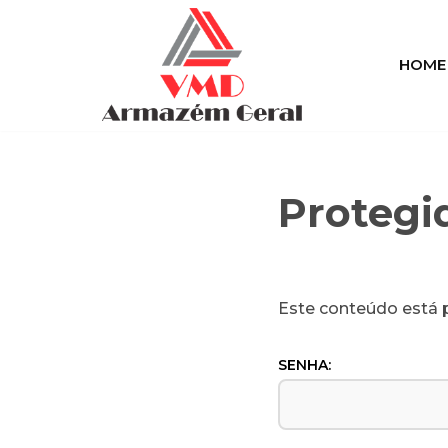
Pular
HOME
para
o
conteúdo
Protegi
Este conteúdo está p
SENHA: